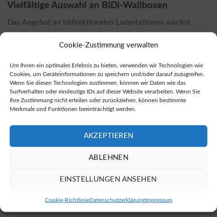
Vielfältige Auswahl an BiDi-Wallboxen
Das Angebot an bidirektionalen Ladestationen wächst
zunehmend. Verschiedene Anbieter halten innovative
Cookie-Zustimmung verwalten
Lösungen bereit, die sich an unterschiedliche Bedürfnisse
anpassen. Eine Übersicht über die aktuell erhältlichen
Um Ihnen ein optimales Erlebnis zu bieten, verwenden wir Technologien wie
bidirektionalen Ladestationen finden Sie unter der
Cookies, um Geräteinformationen zu speichern und/oder darauf zuzugreifen.
Webseite zur Marktübersicht.
Wenn Sie diesen Technologien zustimmen, können wir Daten wie das
Surfverhalten oder eindeutige IDs auf dieser Website verarbeiten. Wenn Sie
Ihre Zustimmung nicht erteilen oder zurückziehen, können bestimmte
Erwerb von bidirektionalen Wallboxen
Merkmale und Funktionen beeinträchtigt werden.
Bidirektionale Wallboxen sind sowohl bei Fachhändlern vor
Ort als auch in vielen Online-Shops erhältlich. Oft sind die
AKZEPTIEREN
Preise in Online-Shops günstiger. Wenn Sie bidirektionale
Wallboxen kaufen möchten, können Sie dies bequem über
ABLEHNEN
eine der vielen Online-Plattformen tun.
EINSTELLUNGEN ANSEHEN
Installation: Kosten und Einflussfaktoren
Cookie-Richtlinie
Datenschutzerklärung
Impressum
Die Kosten für die Installation einer bidirektionalen