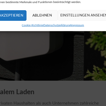
nen bestimmte Merkmale und Funktionen beeinträchtigt werden.
AKZEPTIEREN
ABLEHNEN
EINSTELLUNGEN ANSEHE
Cookie-Richtlinie
Datenschutzerklärung
Impressum
onalem Laden
privaten Haushalten als auch Unternehmen zahlreiche