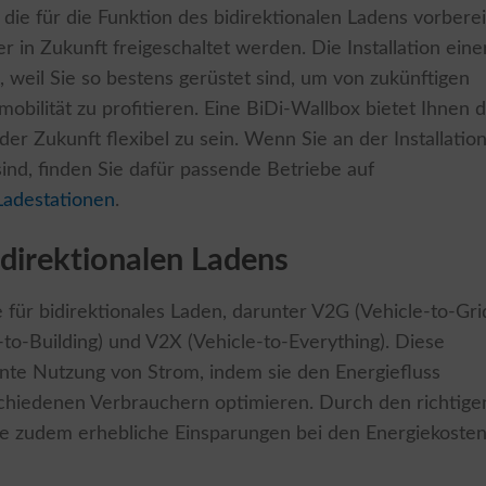
 die für die Funktion des bidirektionalen Ladens vorberei
r in Zukunft freigeschaltet werden. Die Installation eine
t, weil Sie so bestens gerüstet sind, um von zukünftigen
obilität zu profitieren. Eine BiDi-Wallbox bietet Ihnen d
der Zukunft flexibel zu sein. Wenn Sie an der Installatio
sind, finden Sie dafür passende Betriebe auf
 Ladestationen
.
direktionalen Ladens
für bidirektionales Laden, darunter V2G (Vehicle-to-Grid
to-Building) und V2X (Vehicle-to-Everything). Diese
ente Nutzung von Strom, indem sie den Energiefluss
chiedenen Verbrauchern optimieren. Durch den richtige
ie zudem erhebliche Einsparungen bei den Energiekoste