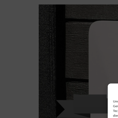
Um 
Ger
Tec
die