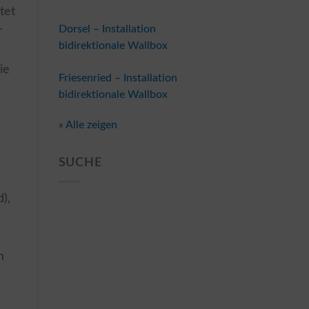
tet
Dorsel – Installation
r
bidirektionale Wallbox
ie
Friesenried – Installation
n
bidirektionale Wallbox
» Alle zeigen
SUCHE
),
n
n