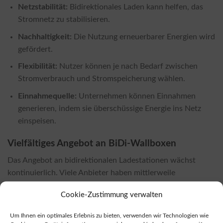
Netzstabilität:
Bidirektionales Laden kann helfen, das
Stromnetz zu stabilisieren.
Nachhaltigkeit:
Die Nutzung erneuerbarer Energien wird
gefördert.
Flexibilität:
Nutzer können je nach Bedarf zwischen
Stromverbrauch und Stromspeicherung wählen.
Einnahmequelle:
Unternehmen können Einnahmen
generieren, indem sie überschüssige Energie ins Netz
einspeisen.
Vielfältiges Angebot an BiDi-Wallboxen
Das Angebot an bidirektionalen Ladestationen wächst
kontinuierlich. Viele Anbieter haben mittlerweile
bidirektionale Lösungen in ihrem Sortiment. Unter dieser
Cookie-Zustimmung verwalten
Marktübersicht für bidirektionale Wallboxen
können Sie
die aktuell verfügbaren Modelle einsehen.
Um Ihnen ein optimales Erlebnis zu bieten, verwenden wir Technologien wie