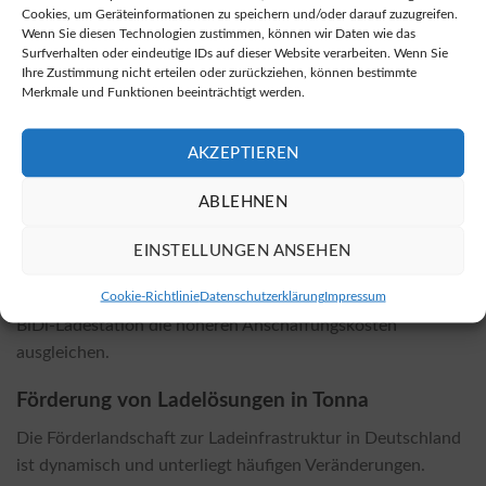
Cookies, um Geräteinformationen zu speichern und/oder darauf zuzugreifen.
Wenn Sie diesen Technologien zustimmen, können wir Daten wie das
Kostenfaktoren der Installation
Surfverhalten oder eindeutige IDs auf dieser Website verarbeiten. Wenn Sie
Ihre Zustimmung nicht erteilen oder zurückziehen, können bestimmte
Die Installationskosten für bidirektionale Wallboxen
Merkmale und Funktionen beeinträchtigt werden.
variieren je nach gewähltem Modell und spezifischen
örtlichen Gegebenheiten. Bei der Kostenbemessung spielen
AKZEPTIEREN
Faktoren wie die benötigte Elektroinstallation, mögliche
bauliche Anpassungen und die Entfernung zum
ABLEHNEN
Stromanschluss eine Rolle. Es ist zu beachten, dass die
Installation einer bidirektionalen Wallbox in der Regel
EINSTELLUNGEN ANSEHEN
etwas kostspieliger ist als die einer traditionellen Wallbox.
Cookie-Richtlinie
Datenschutzerklärung
Impressum
Auf lange Sicht können jedoch die Einsparungen durch eine
BiDi-Ladestation die höheren Anschaffungskosten
ausgleichen.
Förderung von Ladelösungen in Tonna
Die Förderlandschaft zur Ladeinfrastruktur in Deutschland
ist dynamisch und unterliegt häufigen Veränderungen.