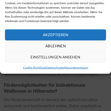
Cookies, um Geräteinformationen zu speichern und/oder darauf zuzugreifen.
Kaufen Sie bidirektionale Wallboxen
.
Wenn Sie diesen Technologien zustimmen, können wir Daten wie das
Surfverhalten oder eindeutige IDs auf dieser Website verarbeiten. Wenn Sie
Kostenfaktoren für die Installation
Ihre Zustimmung nicht erteilen oder zurückziehen, können bestimmte
Merkmale und Funktionen beeinträchtigt werden.
Die Kosten für die Installation einer bidirektionalen
Wallbox variieren je nach Modell und örtlichen
AKZEPTIEREN
Gegebenheiten. Faktoren wie die verwendete Technik, die
Komplexität der Installation und eventuell erforderliche
ABLEHNEN
Anpassungen an der bestehenden Elektroinstallation
spielen hierbei eine Rolle. Die Installation kann
EINSTELLUNGEN ANSEHEN
typischerweise etwas teurer sein als die einer
Cookie-Richtlinie
Datenschutzerklärung
Impressum
konventionellen Wallbox, jedoch amortisieren sich die
höheren Anfangsinvestitionen oft durch Einsparungen.
Fördermöglichkeiten für bidirektionale
Wallboxen in Hilbersdorf
Die Förderlandschaft im Bereich der Ladeinfrastruktur
entwickelt sich kontinuierlich weiter. Daher empfiehlt es