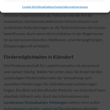
Die Kosten für die Installation einer bidirektionalen Wallbox
Cookie-Richtlinie
Datenschutzerklärung
Impressum
hängen stark vom gewählten Modell und den spezifischen
örtlichen Gegebenheiten ab. Faktoren wie die Art der
Installation, bestehende elektrische Infrastrukturen und
zusätzliche Anforderungen an die Technik können die Kosten
beeinflussen. Auch wenn die Installation in der Regel teurer
ist als bei konventionellen Wallboxen, sind die langfristigen
Einsparungen oft erheblich.
Fördermöglichkeiten in Kühndorf
Die Förderlandschaft für Ladeinfrastruktur ist dynamisch
und variiert häufig. Stellen Sie sicher, dass Sie direkt bei den
zuständigen Förderstellen oder der Verwaltung nach
speziellen Förderungen für bidirektionale Ladelösungen
fragen. Ein Blick auf die offizielle Website von Kühndorf kann
ebenfalls hilfreich sein. Auch die Informationen des
Landkreises Schmalkalden-Meiningen
sollten nicht außer
Acht gelassen werden, wobei auf Bundesebene ebenfalls