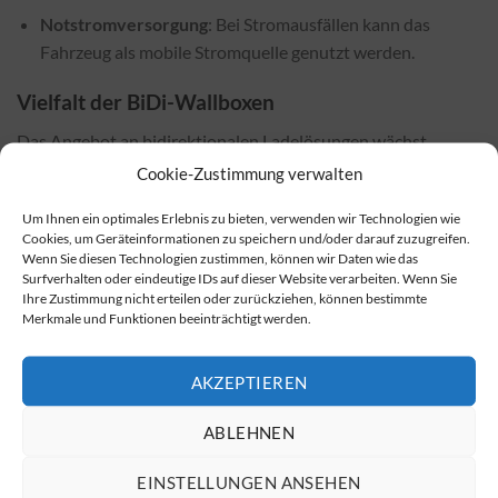
Notstromversorgung
: Bei Stromausfällen kann das
Fahrzeug als mobile Stromquelle genutzt werden.
Vielfalt der BiDi-Wallboxen
Das Angebot an bidirektionalen Ladelösungen wächst
ständig. Verschiedene Anbieter bieten innovative und
Cookie-Zustimmung verwalten
leistungsstarke Produkte an, die auf die Bedürfnisse der
Um Ihnen ein optimales Erlebnis zu bieten, verwenden wir Technologien wie
Benutzer zugeschnitten sind. Eine umfassende
Übersicht der
Cookies, um Geräteinformationen zu speichern und/oder darauf zuzugreifen.
verfügbaren bidirektionalen Wallboxen
finden Sie online.
Wenn Sie diesen Technologien zustimmen, können wir Daten wie das
Surfverhalten oder eindeutige IDs auf dieser Website verarbeiten. Wenn Sie
Kaufoptionen für bidirektionale Wallboxen
Ihre Zustimmung nicht erteilen oder zurückziehen, können bestimmte
Merkmale und Funktionen beeinträchtigt werden.
Bidirektionale Wallboxen sind sowohl bei Fachhändlern vor
Ort als auch in zahlreichen Online-Shops erhältlich. Oft sind
AKZEPTIEREN
die Preise in Online-Shops deutlich attraktiver. Sie können
bidirektionale Wallboxen über diesen Link kaufen
.
ABLEHNEN
Installationskosten und Einflussfaktoren
EINSTELLUNGEN ANSEHEN