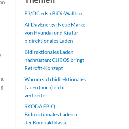
von
E3/DC edsn BiDi-Wallbox
AllDayEnergy: Neue Marke
von Hyundai und Kia für
bidirektionales Laden
Bidirektionales Laden
n
nachrüsten: CUBOS bringt
Retrofit-Konzept
a,
Warum sich bidirektionales
ng
Laden (noch) nicht
verbreitet
ŠKODA EPIQ:
Bidirektionales Laden in
der Kompaktklasse