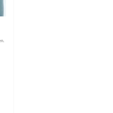
en.
.