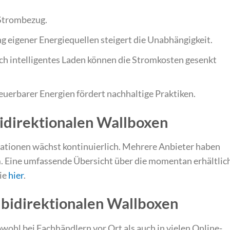
Strombezug.
 eigener Energiequellen steigert die Unabhängigkeit.
h intelligentes Laden können die Stromkosten gesenkt
euerbarer Energien fördert nachhaltige Praktiken.
idirektionalen Wallboxen
ationen wächst kontinuierlich. Mehrere Anbieter haben
 Eine umfassende Übersicht über die momentan erhältlic
Sie
hier
.
 bidirektionalen Wallboxen
wohl bei Fachhändlern vor Ort als auch in vielen Online-