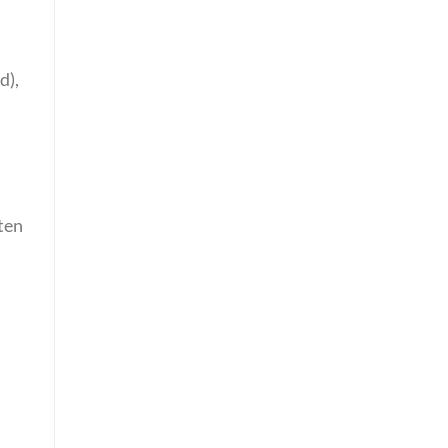
d),
ten