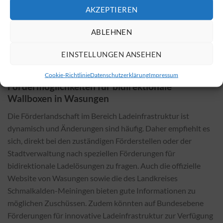
Genehmigungen oder bauliche Änderungen können Einfluss
AKZEPTIEREN
auf die Gesamtkosten haben. Die Installation einer
bidirektionalen Wallbox liegt in der Regel über den Kosten
ABLEHNEN
einer herkömmlichen Wallbox, bringt jedoch Einsparungen
mit sich, die die höheren Anschaffungskosten schnell
EINSTELLUNGEN ANSEHEN
ausgleichen können.
Cookie-Richtlinie
Datenschutzerklärung
Impressum
Fördermöglichkeiten für bidirektionale
Wallboxen in Wasungen
Die Förderlandschaft im Bereich Ladeinfrastruktur ist
dynamisch und Änderungen sind häufig. Daher empfiehlt es
sich, direkt bei den zuständigen Förderstellen oder der
Stadtverwaltung nach speziellen Förderungen für
bidirektionale Ladelösungen zu fragen. Auch die offizielle
Website von Wasungen sowie die des Landkreises
Schmalkalden-Meiningen bieten gute Informationen zu
möglichen Zuschüssen. Zudem könnten auf Bundesebene
Förderungen für innovative Ladeinfrastruktur zur Verfügung