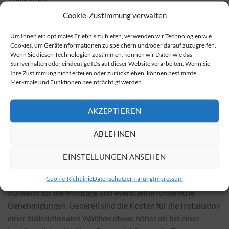
Cookie-Zustimmung verwalten
Wo können Sie bidirektionale Wallboxen kaufen?
Um Ihnen ein optimales Erlebnis zu bieten, verwenden wir Technologien wie
Bidirektionale Wallboxen sind bei Fachhändlern vor Ort
Cookies, um Geräteinformationen zu speichern und/oder darauf zuzugreifen.
sowie in zahlreichen Online-Shops erhältlich. In den Online-
Wenn Sie diesen Technologien zustimmen, können wir Daten wie das
Shops sind sie in der Regel zu günstigeren Preisen zu finden.
Surfverhalten oder eindeutige IDs auf dieser Website verarbeiten. Wenn Sie
Ihre Zustimmung nicht erteilen oder zurückziehen, können bestimmte
Um mehr zu erfahren, besuchen Sie bitte die Seite mit dem
Merkmale und Funktionen beeinträchtigt werden.
Angebot an bidirektionalen Wallboxen
hier
.
Was kostet die Installation? Wovon hängen die
AKZEPTIEREN
Kosten ab?
ABLEHNEN
Die Installationskosten für bidirektionale Wallboxen
variieren je nach Modell und örtlichen Gegebenheiten.
EINSTELLUNGEN ANSEHEN
Wichtige Faktoren, die die Kosten beeinflussen, sind
Cookie-Richtlinie
Datenschutzerklärung
Impressum
beispielsweise die notwendige Elektroinstallation, der
Aufwand für die Montage und eventuell erforderliche
Genehmigungen. Generell sind die Kosten für die Installation
einer bidirektionalen Wallbox etwas höher als bei einer