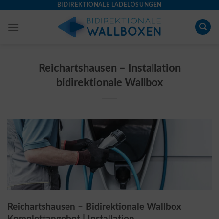
Skip
BIDIREKTIONALE LADELÖSUNGEN
to
content
Reichartshausen – Installation
bidirektionale Wallbox
Reichartshausen – Bidirektionale Wallbox
Komplettangebot | Installation