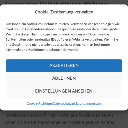
Kaufoptionen für bidirektionale Wallboxen
Cookie-Zustimmung verwalten
Bidirektionale Wallboxen sind nicht nur bei Fachhändlern
vor Ort erhältlich, sondern auch in vielen Online-Shops, wo
Um Ihnen ein optimales Erlebnis zu bieten, verwenden wir Technologien wie
sie häufig zu günstigeren Preisen angeboten werden. Eine
Cookies, um Geräteinformationen zu speichern und/oder darauf zuzugreifen.
Wenn Sie diesen Technologien zustimmen, können wir Daten wie das
weitere Möglichkeit, bidirektionale Wallboxen zu erwerben,
Surfverhalten oder eindeutige IDs auf dieser Website verarbeiten. Wenn Sie
finden Sie unter diesem
Link
.
Ihre Zustimmung nicht erteilen oder zurückziehen, können bestimmte
Merkmale und Funktionen beeinträchtigt werden.
Installationskosten und Einflussfaktoren
Die Kosten für die Installation einer bidirektionalen
AKZEPTIEREN
Wallbox hängen von verschiedenen Faktoren ab,
ABLEHNEN
einschließlich des ausgewählten Wallbox-Modells und den
spezifischen örtlichen Gegebenheiten. Zu den
EINSTELLUNGEN ANSEHEN
Einflussfaktoren zählen beispielsweise die Komplexität der
Installation, erforderliche Zubehörteile oder
Cookie-Richtlinie
Datenschutzerklärung
Impressum
vorangegangene Umbaumaßnahmen. In der Regel sind die
Installationskosten für bidirektionale Wallboxen etwas
höher als die für herkömmliche Modelle, jedoch können