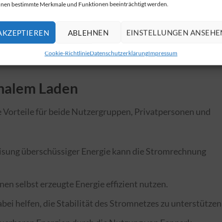
 und Vehicle-to-Everything (V2X). Diese Technologien
nen bestimmte Merkmale und Funktionen beeinträchtigt werden.
le Einspeisung von Energie ins Stromnetz, die Nutzung v
der die Unterstützung von Unternehmen durch
AKZEPTIEREN
ABLEHNEN
EINSTELLUNGEN ANSEHE
esetzt, können Sie durch bidirektionales Laden erheblich
Cookie-Richtlinie
Datenschutzerklärung
Impressum
onalem Laden
e Vorteile für beide Nutzergruppen, Privatpersonen und
eisung überschüssiger Energie kann die Stromrechnung
nen selbst erzeugte Energie effizient nutzen.
bei helfen, die Stabilität des Stromnetzes zu unterstützen