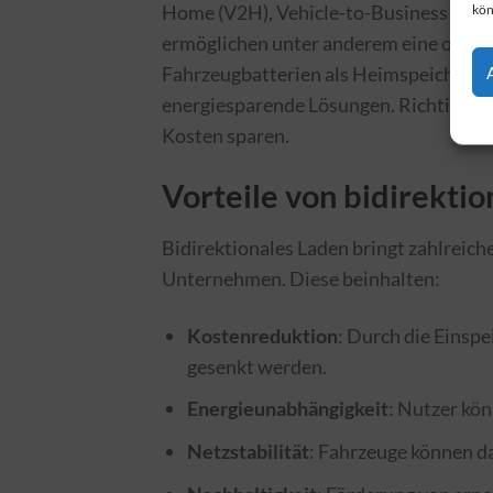
Home (V2H), Vehicle-to-Business (V2B)
kön
ermöglichen unter anderem eine optima
Fahrzeugbatterien als Heimspeicher o
energiesparende Lösungen. Richtig eing
Kosten sparen.
Vorteile von bidirekti
Bidirektionales Laden bringt zahlreich
Unternehmen. Diese beinhalten:
Kostenreduktion
: Durch die Einsp
gesenkt werden.
Energieunabhängigkeit
: Nutzer kön
Netzstabilität
: Fahrzeuge können da