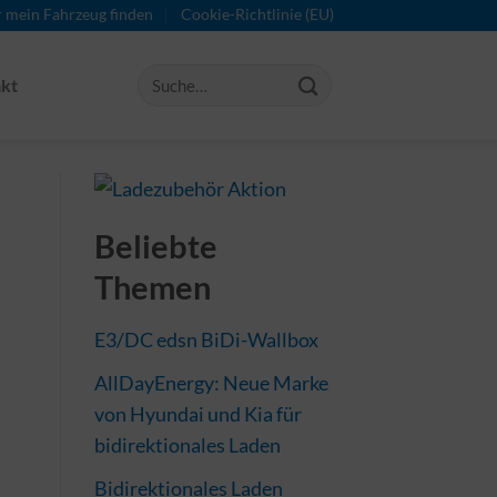
r mein Fahrzeug finden
Cookie-Richtlinie (EU)
kt
Beliebte
Themen
E3/DC edsn BiDi-Wallbox
AllDayEnergy: Neue Marke
von Hyundai und Kia für
bidirektionales Laden
Bidirektionales Laden