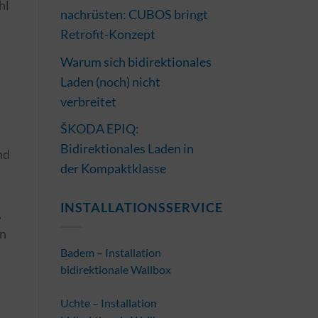
hl
nachrüsten: CUBOS bringt
Retrofit-Konzept
Warum sich bidirektionales
Laden (noch) nicht
verbreitet
ŠKODA EPIQ:
Bidirektionales Laden in
nd
der Kompaktklasse
INSTALLATIONSSERVICE
,
en
Badem – Installation
bidirektionale Wallbox
Uchte – Installation