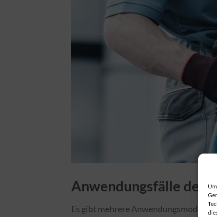
Anwendungsfälle des b
Um 
Ger
Tec
Es gibt mehrere Anwendungsmodelle für
die