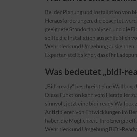
Bei der Planung und Installation von b
Herausforderungen, die beachtet werd
geeignete Standortanalysen und die Ei
sollte die Installation ausschließlich
Wehrbleck und Umgebung auskennen. Ei
Experten stellt sicher, dass Ihr Ladepu
Was bedeutet „bidi-re
„Bidi-ready“ beschreibt eine Wallbox, d
Diese Funktion kann vom Hersteller zu 
sinnvoll, jetzt eine bidi-ready Wallbox 
Antizipieren von Entwicklungen im Bere
haben die Möglichkeit, Ihre Energie effi
Wehrbleck und Umgebung BiDi-Ready-W