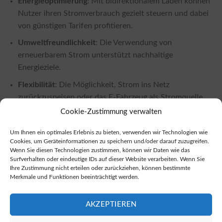
Energieoptimierung
: Mit bidirektionalem Laden können
Nutzer ihren Stromverbrauch gezielt steuern und dabei
von günstigen Tarifen profitieren.
Umweltfreundlichkeit
: Die Verwendung von
erneuerbarem Strom unterstützt nachhaltige
Energieziele.
Flexibilität
: Die Möglichkeit, Strom ins Netz
zurückzuspeisen oder das E-Fahrzeug als Stromquelle
für das Zuhause zu nutzen, schafft viele
Cookie-Zustimmung verwalten
Anwendungsmöglichkeiten.
Um Ihnen ein optimales Erlebnis zu bieten, verwenden wir Technologien wie
Cookies, um Geräteinformationen zu speichern und/oder darauf zuzugreifen.
BiDi in Kombination mit dynamischen
Wenn Sie diesen Technologien zustimmen, können wir Daten wie das
Stromtarifen
Surfverhalten oder eindeutige IDs auf dieser Website verarbeiten. Wenn Sie
Ihre Zustimmung nicht erteilen oder zurückziehen, können bestimmte
Bidirektionales Laden lässt sich hervorragend mit
Merkmale und Funktionen beeinträchtigt werden.
dynamischen Strompreisen kombinieren. Diese
Kombination ermöglicht es, Kosten zu sparen, indem das
AKZEPTIEREN
Fahrzeug zu Zeiten geringer Strompreise geladen wird. Dies