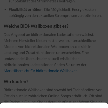
zur Stabilität des Stromnetzes beitragen.
Flexibilität erhöhen
: Die Möglichkeit, Energiekosten
abhängig von den aktuellen Strompreisen zu optimieren.
Welche BiDi-Wallboxen gibt es?
Das Angebot an bidirektionalen Ladestationen wächst.
Mehrere Hersteller bieten mittlerweile unterschiedliche
Modelle von bidirektionalen Wallboxen an, die sich in
Leistung und Zusatzfunktionen unterscheiden. Eine
umfassende Übersicht der aktuell erhältlichen
bidirektionalen Ladestationen finden Sie unter der
Marktübersicht für bidirektionale Wallboxen
.
Wo kaufen?
Bidirektionale Wallboxen sind sowohl bei Fachhändlern vor
Ort als auch in zahlreichen Online-Shops erhältlich. Oft sind
die Preise in Online-Shops deutlich günstiger. Wenn Sie eine
bidirektionale Wallbox erwerben möchten, finden Sie unter