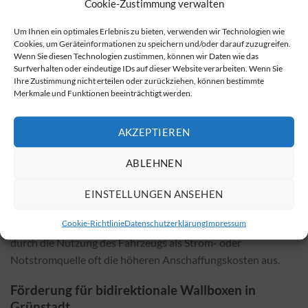
Cookie-Zustimmung verwalten
diesem
Angebot für den Kauf von bidirektionalen Wallboxen
Um Ihnen ein optimales Erlebnis zu bieten, verwenden wir Technologien wie
passende Optionen.
Cookies, um Geräteinformationen zu speichern und/oder darauf zuzugreifen.
Wenn Sie diesen Technologien zustimmen, können wir Daten wie das
Wieviel kostet die Installation? Wovon hängen
Surfverhalten oder eindeutige IDs auf dieser Website verarbeiten. Wenn Sie
die Kosten ab?
Ihre Zustimmung nicht erteilen oder zurückziehen, können bestimmte
Merkmale und Funktionen beeinträchtigt werden.
Die Kosten für die Installation einer bidirektionalen Wallbox
variieren je nach gewähltem Modell und den örtlichen
AKZEPTIEREN
Gegebenheiten. Faktoren, die die Kosten beeinflussen
können, sind beispielsweise die vorhandene Infrastruktur, die
ABLEHNEN
Komplexität der Installation und mögliche
Anpassungsarbeiten. Generell fällt die Installation einer
EINSTELLUNGEN ANSEHEN
bidirektionalen Wallbox etwas teurer aus als bei
Cookie-Richtlinie
Datenschutzerklärung
Impressum
herkömmlichen Modellen, jedoch gleichen Einsparungen
durch die Nutzung des Fahrzeugs als Strom- oder
Notstromquelle oft die höheren Anschaffungskosten aus.
Förderung für bidirektionale Wallboxen in
Grünstadt