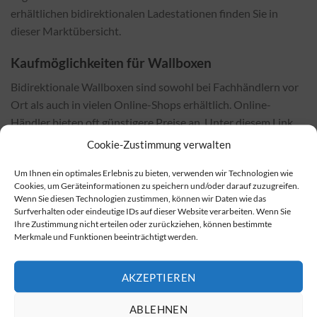
erhältlichen bidirektionalen Ladestationen finden Sie in
dieser Marktübersicht.
Kaufmöglichkeiten für Wallboxen
Bidirektionale Wallboxen sind sowohl bei Fachhändlern vor
Ort als auch in vielen Online-Shops erhältlich. Online-
Händler bieten oft günstigere Preise an. Unter diesem Link
können Sie bidirektionale Wallboxen kaufen.
Cookie-Zustimmung verwalten
Kosten der Installation und Einflussfaktoren
Um Ihnen ein optimales Erlebnis zu bieten, verwenden wir Technologien wie
Cookies, um Geräteinformationen zu speichern und/oder darauf zuzugreifen.
Die Kosten für die Installation hängen stark vom gewählten
Wenn Sie diesen Technologien zustimmen, können wir Daten wie das
Surfverhalten oder eindeutige IDs auf dieser Website verarbeiten. Wenn Sie
Wallbox-Modell und den örtlichen Gegebenheiten ab.
Ihre Zustimmung nicht erteilen oder zurückziehen, können bestimmte
Faktoren wie Verkabelung, Montageort und notwendige
Merkmale und Funktionen beeinträchtigt werden.
Zusatzgeräte beeinflussen die Gesamtkosten. Im
Allgemeinen liegt die Installation einer bidirektionalen
AKZEPTIEREN
Wallbox über den Kosten für eine herkömmliche Wallbox,
allerdings können die Einsparungen sie recht schnell
ABLEHNEN