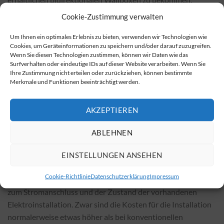
besuchen Sie bitte die
Übersicht der bidirektionalen
Cookie-Zustimmung verwalten
Wallboxen
.
Um Ihnen ein optimales Erlebnis zu bieten, verwenden wir Technologien wie
Erwerb von bidirektionalen Wallboxen
Cookies, um Geräteinformationen zu speichern und/oder darauf zuzugreifen.
Wenn Sie diesen Technologien zustimmen, können wir Daten wie das
Surfverhalten oder eindeutige IDs auf dieser Website verarbeiten. Wenn Sie
Bidirektionale Wallboxen sind sowohl bei lokalen
Ihre Zustimmung nicht erteilen oder zurückziehen, können bestimmte
Fachhändlern als auch in zahlreichen Online-Shops
Merkmale und Funktionen beeinträchtigt werden.
erhältlich. In der Regel sind die Preise im Internet günstiger.
Sie können bidirektionale Wallboxen über diesen
Online-
AKZEPTIEREN
Shop
beziehen.
ABLEHNEN
Kosten für die Installation und Einflussfaktoren
Die Preise für die Installation von bidirektionalen Wallboxen
EINSTELLUNGEN ANSEHEN
variieren je nach Modell und örtlichen Gegebenheiten.
Cookie-Richtlinie
Datenschutzerklärung
Impressum
Wichtige Einflussfaktoren sind beispielsweise die Entfernung
zum Stromanschluss und der Zustand der vorhandenen
Elektroinstallation. Zwar sind die Kosten für die Installation
normalerweise etwas höher als bei konventionellen