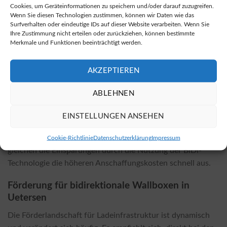
Cookies, um Geräteinformationen zu speichern und/oder darauf zuzugreifen.
Website haben Sie die Möglichkeit, direkt bidirektionale
Wenn Sie diesen Technologien zustimmen, können wir Daten wie das
Wallboxen zu kaufen.
Surfverhalten oder eindeutige IDs auf dieser Website verarbeiten. Wenn Sie
Ihre Zustimmung nicht erteilen oder zurückziehen, können bestimmte
Merkmale und Funktionen beeinträchtigt werden.
Kosten und Einflussfaktoren der Installation
Die Kosten für die Installation werden durch das gewählte
AKZEPTIEREN
Wallbox-Modell und die örtlichen Gegebenheiten
beeinflusst. Faktoren wie die Komplexität der Installation,
ABLEHNEN
vorhandene Infrastruktur und möglicherweise erforderliche
Genehmigungen spielen eine Rolle. In der Regel sind die
EINSTELLUNGEN ANSEHEN
Installationskosten einer bidirektionalen Wallbox höher als
die einer herkömmlichen Wallbox. Doch in vielen Fällen
Cookie-Richtlinie
Datenschutzerklärung
Impressum
gleichen die Einsparungen durch die Nutzung der BiDi-
Technologie die höheren Anschaffungskosten schnell aus.
Förderung für bidirektionale Wallboxen in
Uetersen
Die Förderlandschaft für Ladeinfrastruktur ist dynamisch