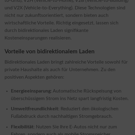
to-Grid), V2H (Vehicle-to-Home), V2B (Vehicle-to-Building)
und V2X (Vehicle-to-Everything). Diese Technologien sind
nicht nur zukunftsorientiert, sondern bieten auch
wirtschaftliche Vorteile. Richtig eingesetzt, lassen sich
durch bidirektionales Laden signifikante
Kosteneinsparungen realisieren.
Vorteile von bidirektionalem Laden
Bidirektionales Laden bringt zahlreiche Vorteile sowohl für
private Haushalte als auch für Unternehmen. Zu den
positiven Aspekten gehören:
Energieeinsparung
: Automatische Rückspeisung von
überschüssigem Strom ins Netz spart langfristig Kosten.
Umweltfreundlichkeit
: Reduziert den ökologischen
Fußabdruck durch nachhaltigen Stromgebrauch.
Flexibilität
: Nutzen Sie Ihre E-Autos nicht nur zum
Fahren, sondern auch als mobile Stromspeicher.