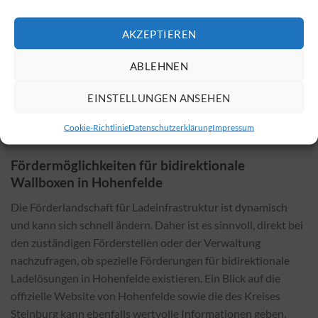
gewählten Modell und den örtlichen Gegebenheiten. Zu den
Einflussfaktoren zählen beispielsweise die Art und Weise der
AKZEPTIEREN
Installation, die erforderlichen Leitungen und mögliche
Genehmigungen. Im Allgemeinen sind die Kosten für die
ABLEHNEN
Installation einer bidirektionalen Wallbox höher als die einer
EINSTELLUNGEN ANSEHEN
herkömmlichen Variante. Dies wird jedoch durch die
langfristigen Einsparungen in der Energienutzung in der
Cookie-Richtlinie
Datenschutzerklärung
Impressum
Regel schnell ausgeglichen.
Fördermöglichkeiten für bidirektionale
Wallboxen in Hohenfelde
Die Förderlandschaft für Ladeinfrastruktur ist dynamisch
und kann sich schnell ändern. Daher ist es sinnvoll, direkt bei
den zuständigen Förderstellen oder der Verwaltung
nachzufragen, ob spezielle Förderungen für bidirektionale
Ladelösungen in Hohenfelde existieren. Ein Blick auf die
offizielle Website von Hohenfelde sowie die des Kreises
Steinburg kann ebenfalls wertvolle Informationen geben.