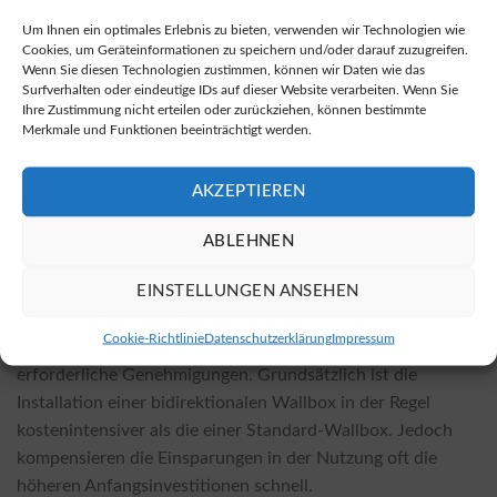
Wo kann man bidirektionale Wallboxen
erwerben?
Um Ihnen ein optimales Erlebnis zu bieten, verwenden wir Technologien wie
Cookies, um Geräteinformationen zu speichern und/oder darauf zuzugreifen.
Bidirektionale Wallboxen sind sowohl bei Fachhändlern vor
Wenn Sie diesen Technologien zustimmen, können wir Daten wie das
Surfverhalten oder eindeutige IDs auf dieser Website verarbeiten. Wenn Sie
Ort als auch in vielen Online-Shops erhältlich. Oftmals sind
Ihre Zustimmung nicht erteilen oder zurückziehen, können bestimmte
die Preise in Online-Shops deutlich günstiger. Eine Auswahl
Merkmale und Funktionen beeinträchtigt werden.
an bidirektionalen Wallboxen finden Sie unter diesem
Angebot für bidirektionale Wallboxen
.
AKZEPTIEREN
Installationskosten und Einflussfaktoren
ABLEHNEN
Die Kosten für die Installation einer bidirektionalen
EINSTELLUNGEN ANSEHEN
Wallbox variieren je nach Modell und den örtlichen
Gegebenheiten. Einflussfaktoren sind unter anderem der
Cookie-Richtlinie
Datenschutzerklärung
Impressum
Aufwand für Elektroarbeiten, bauliche Gegebenheiten und
erforderliche Genehmigungen. Grundsätzlich ist die
Installation einer bidirektionalen Wallbox in der Regel
kostenintensiver als die einer Standard-Wallbox. Jedoch
kompensieren die Einsparungen in der Nutzung oft die
höheren Anfangsinvestitionen schnell.