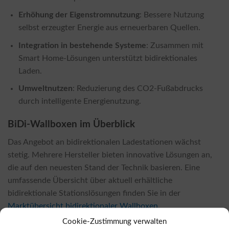
Erhöhung der Eigenstromnutzung
: Bessere Nutzung
selbst erzeugter Energie aus erneuerbaren Quellen.
Integration in bestehende Systeme
: Zusammen mit
Smart Home-Lösungen unterstützt bidirektionales
Laden.
Umweltnutzen
: Reduzierung des CO2-Fußabdrucks
durch intelligente Energienutzung.
BiDi-Wallboxen im Überblick
Das Angebot an bidirektionalen Ladestationen wächst
stetig. Mehrere Hersteller bieten innovative Lösungen an,
die auf den neuesten Stand der Technik basieren. Eine
umfassende Übersicht über aktuell erhältliche
bidirektionale Stationslösungen finden Sie in der
Marktübersicht bidirektionaler Wallboxen
.
Cookie-Zustimmung verwalten