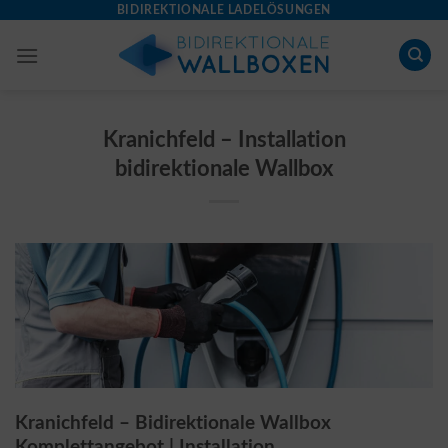
Skip
BIDIREKTIONALE LADELÖSUNGEN
to
content
Kranichfeld – Installation
bidirektionale Wallbox
Kranichfeld – Bidirektionale Wallbox
Komplettangebot | Installation