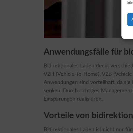
kön
Anwendungsfälle für bi
Bidirektionales Laden deckt verschie
V2H (Vehicle-to-Home), V2B (Vehicle-
Anwendungen sind vorteilhaft, da sie 
senken. Durch richtiges Management 
Einsparungen realisieren.
Vorteile von bidirekti
Bidirektionales Laden ist nicht nur für