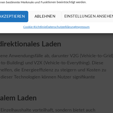
nen bestimmte Merkmale und Funktionen beeinträchtigt werden.
AKZEPTIEREN
ABLEHNEN
EINSTELLUNGEN ANSEHE
Cookie-Richtlinie
Datenschutzerklärung
Impressum
direktionales Laden
dene Anwendungsfälle ab, darunter V2G (Vehicle-to-Grid)
to-Building) und V2X (Vehicle-to-Everything). Diese
helfen, die Energieeffizienz zu steigern und Kosten zu
dieser Technologien können Nutzer signifikante
onalem Laden
 Einzelhaushalte vorteilhaft, sondern bietet auch