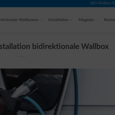
BiDi-Wallbox f
rektionale Wallboxen
Installation
Magazin
Konta
tallation bidirektionale Wallbox