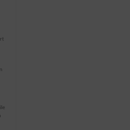
rt
n
ile
n