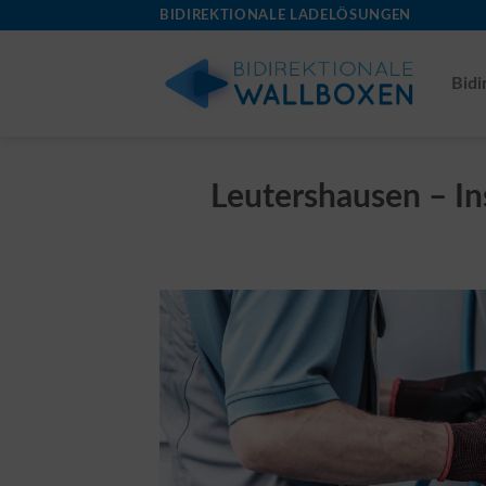
Skip
BIDIREKTIONALE LADELÖSUNGEN
to
content
Bidi
Leutershausen – Ins